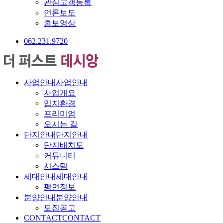
관심고객등록
언론보도
홍보영상
062.231.9720
사업안내
사업안내
사업개요
입지환경
프리미엄
오시는 길
단지안내
단지안내
단지배치도
커뮤니티
시스템
세대안내
세대안내
평면정보
분양안내
분양안내
모집공고
CONTACT
CONTACT